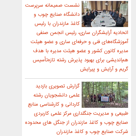
نشست صمیمانه سرپرست
دانشگاه صنایع چوب و
کاغذ مازندران با رئیس
اتحادیه آرایشگران ساری، رئیس انجمن صنفی
آموزشگاه‌های فنی و حرفه‌ای ساری و عضو هیئت
مدیره کانون کشور و عضو هیئت مدیره با هدف
هم‌اندیشی برای بهبود پذیرش رشته تازه‌تأسیس
گریم و آرایش و پیرایش
گزارش تصويری بازديد
علمی دانشجويان رشته
كاردانی و کارشناسی منابع
طبيعی و مديريت جنگلداری مركز علمی كاربردی
صنايع چوب و كاغذ مازندران از جنگل های محدوده
شركت صنايع چوب و كاغذ مازندران