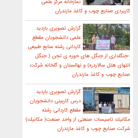
نمازخانه مرکز علمی
کاربردی صنایع چوب و کاغذ مازندران
گزارش تصويری بازديد
علمی دانشجويان مقطع
کاردانی رشته منابع طبیعی
-جنگلداری از جنگل های حوزه ی تجن ( جنگل
انتهای هتل سالاردره) و نهالستان و گلخانه شرکت
صنایع چوب و کاغذ مازندران
گزارش تصويری بازديد
درس كاربينی دانشجويان
مقطع كاردانی رشته
مكانيك تاسيسات صنعتی از واحد صنعت( مكانيك)
شركت صنايع چوب و كاغذ مازندران