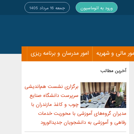
ورود به اتوماسیون
جمعه 16 مرداد 1405
مور مالی و شهریه
امور مدرسان و برنامه ریزی
آخرین مطالب
برگزاری نشست هم‌اندیشی
سرپرست دانشگاه صنایع
چوب و کاغذ مازندران با
مدیران گروه‌های آموزشی با محوریت خدمات
رفاهی و آموزشی به دانشجویان جدیدالورود